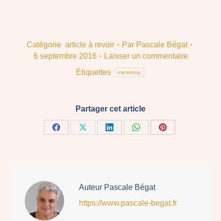
Catégorie
article à revoir
Par
Pascale Bégat
6 septembre 2016
Laisser un commentaire
Étiquettes
marketing
Partager cet article
Share
Share
Share
Share
Share
on
on
on
on
on
Facebook
X
LinkedIn
WhatsApp
Pinterest
Auteur
Pascale Bégat
https://www.pascale-begat.fr