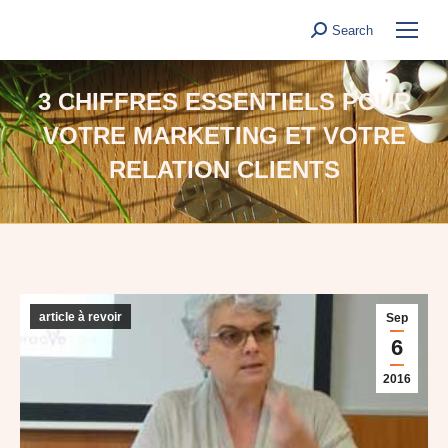
Search
Search:
3 CHIFFRES ESSENTIELS POUR
VOTRE MARKETING ET VOTRE
RELATION CLIENTS
article à revoir
Sep
6
2016