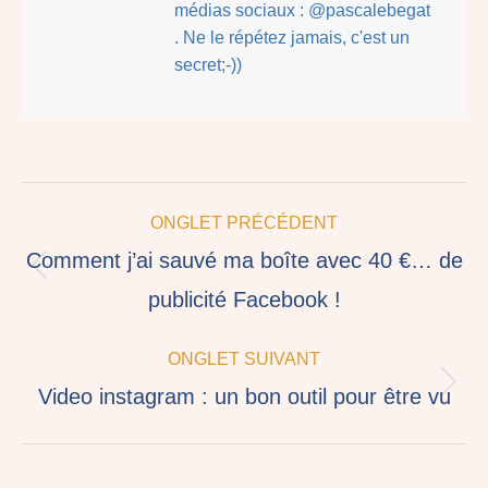
médias sociaux : @pascalebegat
. Ne le répétez jamais, c'est un
secret;-))
Navigation
ONGLET PRÉCÉDENT
de
Comment j’ai sauvé ma boîte avec 40 €… de
commentaire
Onglet
publicité Facebook !
précédent
ONGLET SUIVANT
Onglet
Video instagram : un bon outil pour être vu
suivant