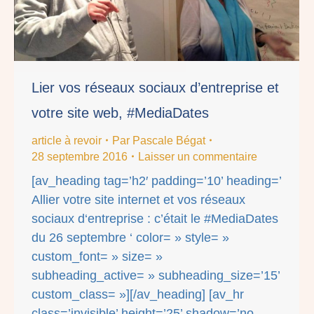
Lier vos réseaux sociaux d’entreprise et
votre site web, #MediaDates
article à revoir
Par
Pascale Bégat
28 septembre 2016
Laisser un commentaire
[av_heading tag=’h2′ padding=’10’ heading=’
Allier votre site internet et vos réseaux
sociaux d‘entreprise : c’était le #MediaDates
du 26 septembre ‘ color= » style= »
custom_font= » size= »
subheading_active= » subheading_size=’15’
custom_class= »][/av_heading] [av_hr
class=’invisible’ height=’25’ shadow=’no-