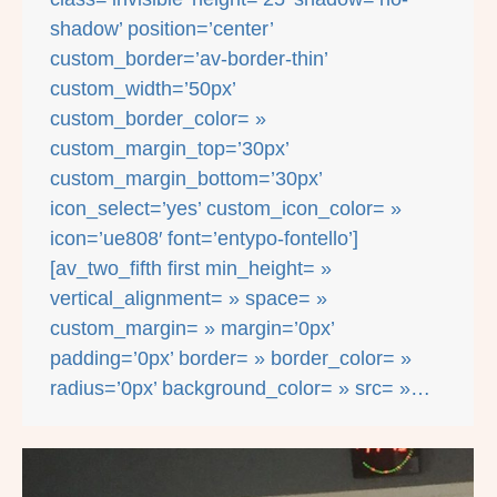
shadow’ position=’center’
custom_border=’av-border-thin’
custom_width=’50px’
custom_border_color= »
custom_margin_top=’30px’
custom_margin_bottom=’30px’
icon_select=’yes’ custom_icon_color= »
icon=’ue808′ font=’entypo-fontello’]
[av_two_fifth first min_height= »
vertical_alignment= » space= »
custom_margin= » margin=’0px’
padding=’0px’ border= » border_color= »
radius=’0px’ background_color= » src= »…