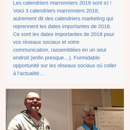
Les calendriers marronniers 2019 sont ici !
Voici 3 calendriers marronniers 2018,
autrement dit des calendriers marketing qui
reprennent les dates importantes de 2018.
Ce sont les dates importantes de 2018 pour
vos réseaux sociaux et votre
communication, rassemblées en un seul
endroit (enfin presque…). Formidable
opportunité sur les réseaux sociaux où coller
à l’actualité…