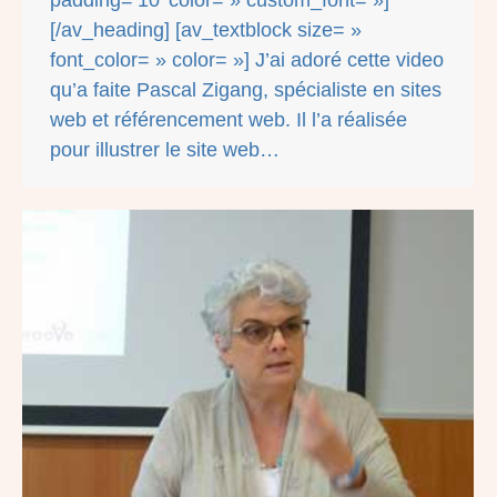
padding=’10’ color= » custom_font= »]
[/av_heading] [av_textblock size= »
font_color= » color= »] J’ai adoré cette video
qu’a faite Pascal Zigang, spécialiste en sites
web et référencement web. Il l’a réalisée
pour illustrer le site web…