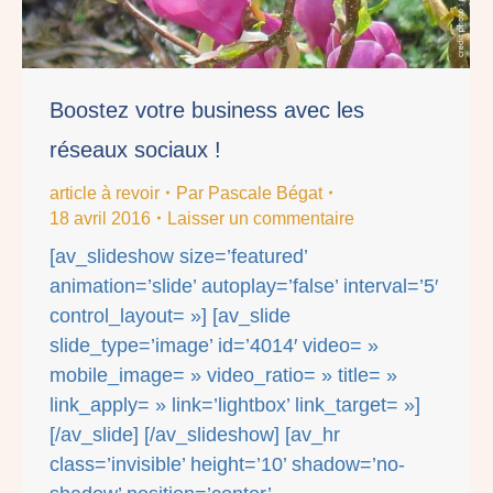
Boostez votre business avec les
réseaux sociaux !
article à revoir
Par
Pascale Bégat
18 avril 2016
Laisser un commentaire
[av_slideshow size=’featured’
animation=’slide’ autoplay=’false’ interval=’5′
control_layout= »] [av_slide
slide_type=’image’ id=’4014′ video= »
mobile_image= » video_ratio= » title= »
link_apply= » link=’lightbox’ link_target= »]
[/av_slide] [/av_slideshow] [av_hr
class=’invisible’ height=’10’ shadow=’no-