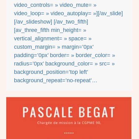
video_controls= » video_mute= »
video_loop= » video_autoplay= »][/av_slide]
[/av_slideshow] [/av_two_fifth]
[av_three_fifth min_height= »
vertical_alignment= » space= »
custom_margin= » margin=’0px’
padding=’0px’ border= » border_color= »
radius=’0px’ background_color= » src= »
background_position=’top left’
background_repeat=’no-repeat’…