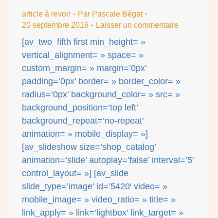
article à revoir
Par
Pascale Bégat
20 septembre 2016
Laisser un commentaire
[av_two_fifth first min_height= »
vertical_alignment= » space= »
custom_margin= » margin=’0px’
padding=’0px’ border= » border_color= »
radius=’0px’ background_color= » src= »
background_position=’top left’
background_repeat=’no-repeat’
animation= » mobile_display= »]
[av_slideshow size=’shop_catalog’
animation=’slide’ autoplay=’false’ interval=’5′
control_layout= »] [av_slide
slide_type=’image’ id=’5420′ video= »
mobile_image= » video_ratio= » title= »
link_apply= » link=’lightbox’ link_target= »