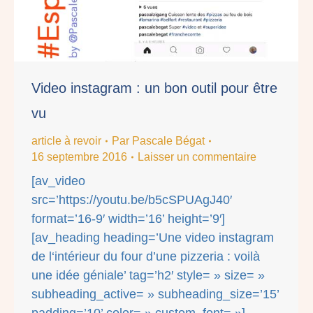
Video instagram : un bon outil pour être
vu
article à revoir
Par
Pascale Bégat
16 septembre 2016
Laisser un commentaire
[av_video
src=’https://youtu.be/b5cSPUAgJ40′
format=’16-9′ width=’16’ height=’9′]
[av_heading heading=’Une video instagram
de l‘intérieur du four d’une pizzeria : voilà
une idée géniale’ tag=’h2′ style= » size= »
subheading_active= » subheading_size=’15’