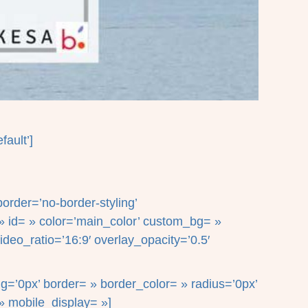
fault’]
order=’no-border-styling’
 id= » color=’main_color’ custom_bg= »
ideo_ratio=’16:9′ overlay_opacity=’0.5′
g=’0px’ border= » border_color= » radius=’0px’
» mobile_display= »]