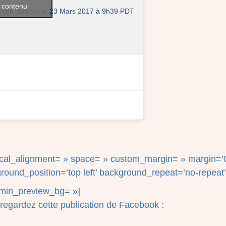
e contenu
wenn_dekon) le
23 Mars 2017 à 9h39 PDT
tical_alignment= » space= » custom_margin= » margin=’0
round_position=’top left’ background_repeat=’no-repeat’
admin_preview_bg= »]
o, regardez cette publication de Facebook :