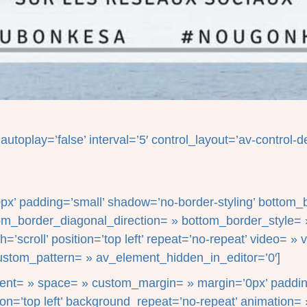
utoplay=’false’ interval=’5′ control_layout=’av-control-de
x’ padding=’small’ shadow=’no-border-styling’ bottom_b
m_border_diagonal_direction= » bottom_border_style= »
’scroll’ position=’top left’ repeat=’no-repeat’ video= » v
ustom_pattern= » av_element_hidden_in_editor=’0′]
gnment= » space= » custom_margin= » margin=’0px’ paddin
n=’top left’ background_repeat=’no-repeat’ animation= 