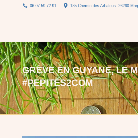
06 07 59 72 91
185 Chemin des Arbalous -26260 Mar
Vos
GRÈVE EN GUYANE, LE 
#PEPITES2COM