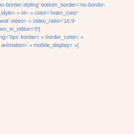
o-border-styling’ bottom_border=’no-border-
tyle= » id= » color=’main_color’
eat’ video= » video_ratio=’16:9′
en_in_editor=’0′]
ng=’0px’ border= » border_color= »
 animation= » mobile_display= »]