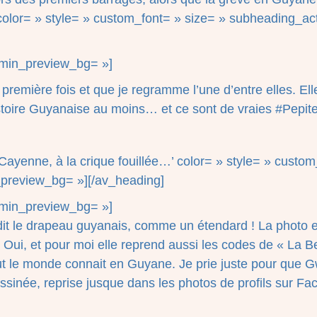
olor= » style= » custom_font= » size= » subheading_ac
admin_preview_bg= »]
la première fois et que je regramme l’une d’entre elles. E
’histoire Guyanaise au moins… et ce sont de vraies #Pepi
Cayenne, à la crique fouillée…’ color= » style= » custo
preview_bg= »][/av_heading]
admin_preview_bg= »]
 le drapeau guyanais, comme un étendard ! La photo es
 Oui, et pour moi elle reprend aussi les codes de « La 
out le monde connait en Guyane. Je prie juste pour que G
essinée, reprise jusque dans les photos de profils sur 