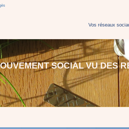
gès
 réseaux sociaux
Blog
A propos
Contact
Se
Vos réseaux socia
MOUVEMENT SOCIAL VU DES R