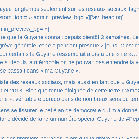
yée longtemps seulement sur les réseaux sociaux’ tag=
ustom_font= » admin_preview_bg= »][/av_heading]
admin_preview_bg= »]
jeure que la Guyane connait depuis bientôt 3 semaines. L
grève générale, et cela pendant presque 2 jours. C’est d’
 pour certains la Guyane ressemblait alors à une « île »… P
e si depuis la métropole on ne pouvait pas entendre la 
i se passait dans « ma Guyane ».
ialiste des réseaux sociaux, mais aussi en tant que « Guy
 et 2013. Bien que tenue éloignée de cette terre d’Amaz
yane », véritable eldorado dans de nombreux sens du ter
sens se fissurer le bel élan de démocratie qui m’a donné
ai donc décidé de faire un numéro spécial Guyane de #Pe
ors des premiers barrages, alors que la grève en Guya