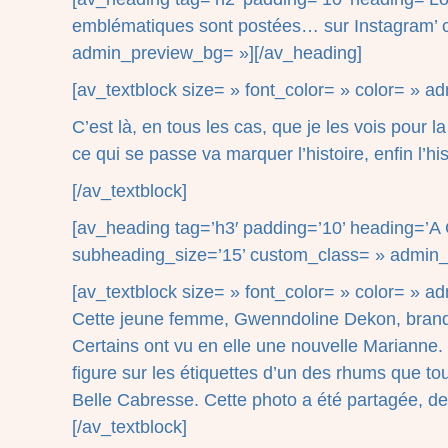
emblématiques sont postées… sur Instagram’ c
admin_preview_bg= »][/av_heading]
[av_textblock size= » font_color= » color= » 
C’est là, en tous les cas, que je les vois pour 
ce qui se passe va marquer l’histoire, enfin l
[/av_textblock]
[av_heading tag=’h3′ padding=’10’ heading=’A 
subheading_size=’15’ custom_class= » admin_
[av_textblock size= » font_color= » color= » 
Cette jeune femme, Gwenndoline Dekon, brandit
Certains ont vu en elle une nouvelle Marianne.
figure sur les étiquettes d’un des rhums que t
Belle Cabresse. Cette photo a été partagée, d
[/av_textblock]