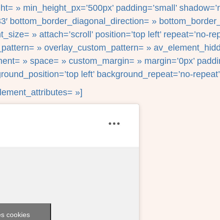
ight= » min_height_px=’500px’ padding=’small’ shadow=’n
3′ bottom_border_diagonal_direction= » bottom_border_s
ze= » attach=’scroll’ position=’top left’ repeat=’no-rep
y_pattern= » overlay_custom_pattern= » av_element_hidd
gnment= » space= » custom_margin= » margin=’0px’ paddi
round_position=’top left’ background_repeat=’no-repeat’
ement_attributes= »]
es cookies