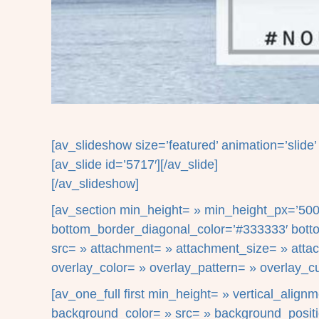
[av_slideshow size=’featured’ animation=’slide’ a
[av_slide id=’5717′][/av_slide]
[/av_slideshow]
[av_section min_height= » min_height_px=’500p
bottom_border_diagonal_color=’#333333′ botto
src= » attachment= » attachment_size= » attach=
overlay_color= » overlay_pattern= » overlay_c
[av_one_full first min_height= » vertical_ali
background_color= » src= » background_positio