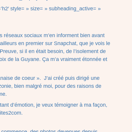
’h2′ style= » size= » subheading_active= »
es réseaux sociaux m’en informent bien avant
ailleurs en premier sur Snapchat, que je vois le
reuve, si il en était besoin, de l’isolement de
voix de la Guyane. Ça m’a vraiment étonnée et
anaise de coeur ». J’ai créé puis dirigé une
onie, bien malgré moi, pour des raisons de
me.
 tant d’émotion, je veux témoigner à ma façon,
pites2com.
ne commence, des photos devenues depuis