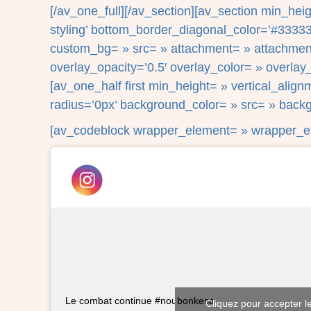
[/av_one_full][/av_section][av_section min_he
styling’ bottom_border_diagonal_color=’#33333
custom_bg= » src= » attachment= » attachment_si
overlay_opacity=’0.5′ overlay_color= » overla
[av_one_half first min_height= » vertical_ali
radius=’0px’ background_color= » src= » backg
[av_codeblock wrapper_element= » wrapper_el
Le combat continue #noubonkesa
Cliquez pour accepter l