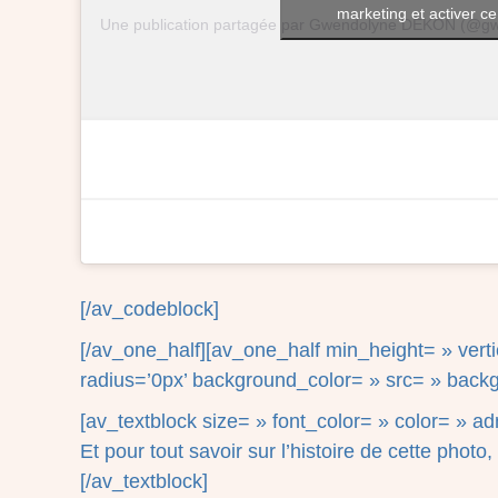
marketing et activer c
Une publication partagée par Gwendolyne DEKON (@g
[/av_codeblock]
[/av_one_half][av_one_half min_height= » ver
radius=’0px’ background_color= » src= » backg
[av_textblock size= » font_color= » color= » 
Et pour tout savoir sur l’histoire de cette phot
[/av_textblock]