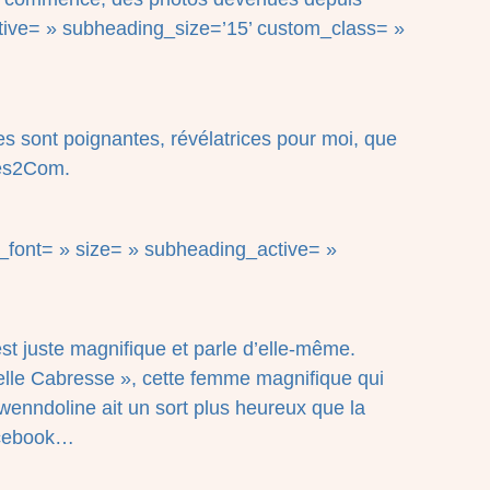
tive= » subheading_size=’15’ custom_class= »
lles sont poignantes, révélatrices pour moi, que
tes2Com.
m_font= » size= » subheading_active= »
t juste magnifique et parle d’elle-même.
Belle Cabresse », cette femme magnifique qui
wenndoline ait un sort plus heureux que la
Facebook…