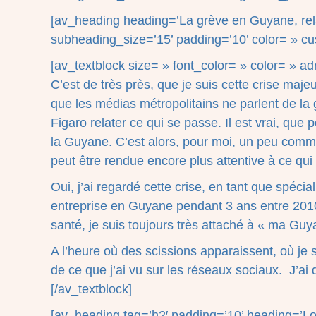
[av_heading heading=’La grève en Guyane, rela
subheading_size=’15’ padding=’10’ color= » c
[av_textblock size= » font_color= » color= » 
C’est de très près, que je suis cette crise ma
que les médias métropolitains ne parlent de la 
Figaro relater ce qui se passe. Il est vrai, que
la Guyane. C’est alors, pour moi, un peu comm
peut être rendue encore plus attentive à ce qu
Oui, j’ai regardé cette crise, en tant que spéc
entreprise en Guyane pendant 3 ans entre 2010
santé, je suis toujours très attaché à « ma Gu
A l’heure où des scissions apparaissent, où je 
de ce que j’ai vu sur les réseaux sociaux. J’
[/av_textblock]
[av_heading tag=’h2′ padding=’10’ heading=’L