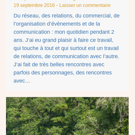
19 septembre 2016
Laisser un commentaire
Du réseau, des relations, du commercial, de
l’organisation d’évènements et de la
communication : mon quotidien pendant 2
ans. J’ai eu grand plaisir à faire ce travail,
qui touche à tout et qui surtout est un travail
de relations, de communication avec l’autre.
J’ai fait de très belles rencontres avec
parfois des personnages, des rencontres
avec…