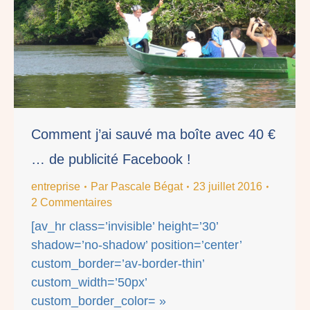
Comment j’ai sauvé ma boîte avec 40 €
… de publicité Facebook !
entreprise
Par
Pascale Bégat
23 juillet 2016
2 Commentaires
[av_hr class=’invisible’ height=’30’
shadow=’no-shadow’ position=’center’
custom_border=’av-border-thin’
custom_width=’50px’
custom_border_color= »