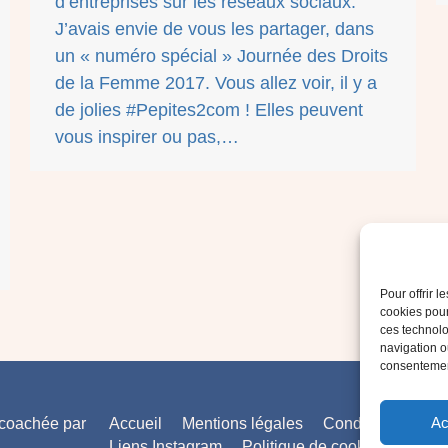
d’entreprises sur les réseaux sociaux.
J’avais envie de vous les partager, dans
un « numéro spécial » Journée des Droits
de la Femme 2017. Vous allez voir, il y a
de jolies #Pepites2com ! Elles peuvent
vous inspirer ou pas,…
Pour offrir 
cookies pour
ces technolo
navigation ou
consentement
Ac
 coachée par
Accueil
Mentions légales
Conditions génér
Liens Instagram
Politique de cookies (UE)