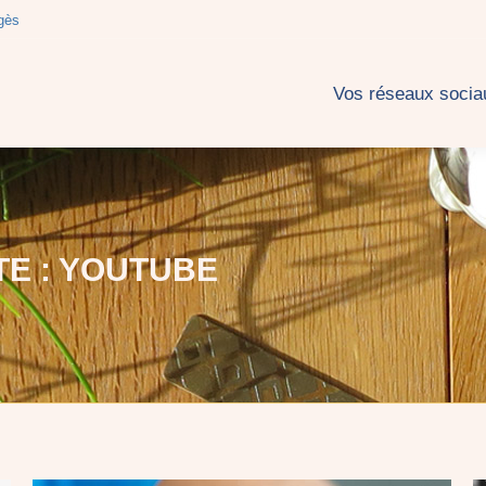
gès
 réseaux sociaux
Blog
A propos
Contact
Se
Vos réseaux socia
TE :
YOUTUBE