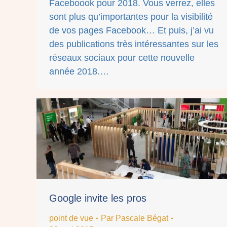
Faceboook pour 2018. Vous verrez, elles
sont plus qu’importantes pour la visibilité
de vos pages Facebook… Et puis, j’ai vu
des publications très intéressantes sur les
réseaux sociaux pour cette nouvelle
année 2018.…
Google invite les pros
point de vue
Par
Pascale Bégat